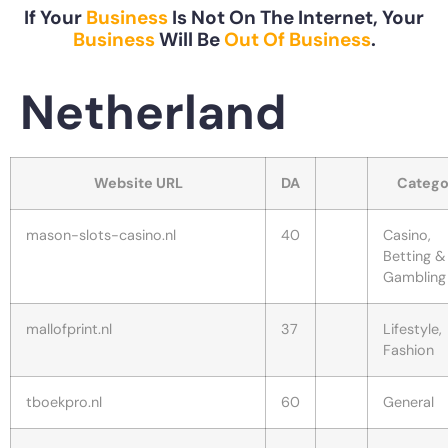
If Your
Business
Is Not On The Internet, Your
Business
Will Be
Out Of Business
.
Netherland
Website URL
DA
Catego
mason-slots-casino.nl
40
Casino,
Betting &
Gambling
mallofprint.nl
37
Lifestyle,
Fashion
tboekpro.nl
60
General