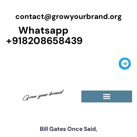
contact@growyourbrand.org
Whatsapp
+918208658439
Casino Guest Posts Premium
High Traffic Guest Post
$5 Dofollow Guest Posts
Non English Guest Posts
Bill Gates Once Said,