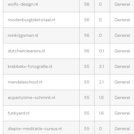
wolfs-design.nl
56
0
General
roodenburgbiketotaal.nl
56
0
General
reinkrijgsman.nl
56
0
General
dutchaircleaners.nl
56
0.1
General
krebbekx-fotografie.nl
55
3.1
General
mandalaschool.nl
55
2.1
General
acpartytime-schmink.nl
55
1.6
General
funkyard.nl
55
1.6
General
diepte-meditatie-cursus.nl
55
0
General