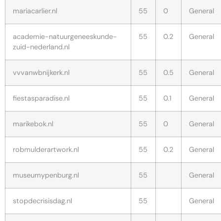
mariacarlier.nl
55
0
General
academie-natuurgeneeskunde-
55
0.2
General
zuid-nederland.nl
vvvanwbnijkerk.nl
55
0.5
General
fiestasparadise.nl
55
0.1
General
marikebok.nl
55
0
General
robmulderartwork.nl
55
0.2
General
museumypenburg.nl
55
General
stopdecrisisdag.nl
55
General