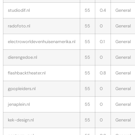
studiodif.nl
55
0.4
General
radofoto.nl
55
0
General
electroworldevenhuisenamerika.nl
55
0.1
General
dierengedoe.nl
55
0
General
flashbacktheater.nl
55
0.8
General
gpopleiders.nl
55
0
General
jenaplein.nl
55
0
General
kek-design.nl
55
0
General