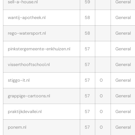
sell-a-house.nl
59
General
wantij-apotheek.nl
58
General
rego-watersport.nl
58
General
pinkstergemeente-enkhuizen.nl
57
General
visserthooftschool.nl
57
General
stiggo-it.nl
57
0
General
grappige-cartoons.nl
57
0
General
praktijkdevallei.nl
57
0
General
ponem.nl
57
0
General