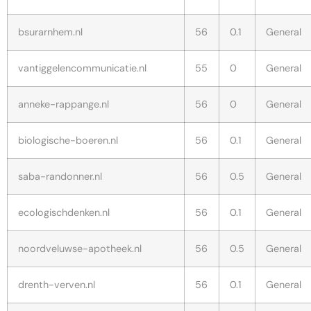
bsurarnhem.nl
56
0.1
General
vantiggelencommunicatie.nl
55
0
General
anneke-rappange.nl
56
0
General
biologische-boeren.nl
56
0.1
General
saba-randonner.nl
56
0.5
General
ecologischdenken.nl
56
0.1
General
noordveluwse-apotheek.nl
56
0.5
General
drenth-verven.nl
56
0.1
General