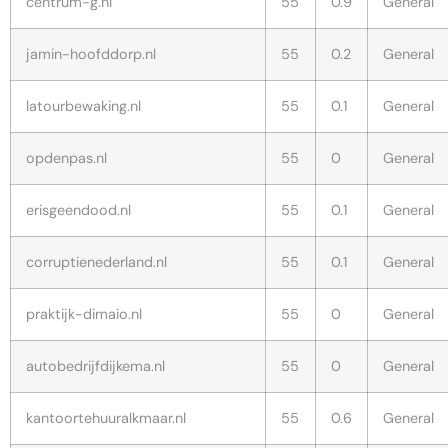
centrum-g.nl
55
0.9
General
jamin-hoofddorp.nl
55
0.2
General
latourbewaking.nl
55
0.1
General
opdenpas.nl
55
0
General
erisgeendood.nl
55
0.1
General
corruptienederland.nl
55
0.1
General
praktijk-dimaio.nl
55
0
General
autobedrijfdijkema.nl
55
0
General
kantoortehuuralkmaar.nl
55
0.6
General