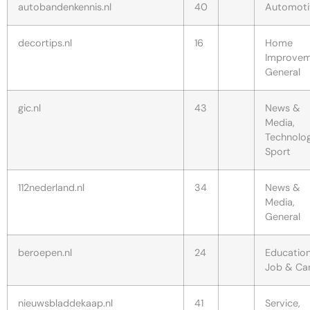
autobandenkennis.nl
40
Automoti
decortips.nl
16
Home
Improvem
General
gic.nl
43
News &
Media,
Technolog
Sport
112nederland.nl
34
News &
Media,
General
beroepen.nl
24
Education
Job & Ca
nieuwsbladdekaap.nl
41
Service,