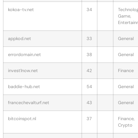
kokoa-tv.net
34
Technolog
Game,
Entertai
appkod.net
33
General
errordomain.net
38
General
invest1now.net
42
Finance
baddie-hub.net
54
General
francechevalturf.net
43
General
bitcoinspot.nl
37
Finance,
Crypto