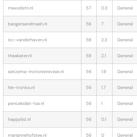
maxxdistri.nl
57
0.3
General
bangersandmash.nl
56
7
General
icc-vanderhaven.nl
56
2.3
General
theakater.nl
58
2.1
General
sietzema-motorenrevisie.nl
56
1.9
General
hle-tronics.nl
56
1.7
General
pencaksilat-tsa.nl
56
1
General
happybiz.nl
56
0.1
General
mariannehofstee.nl
56
0
General