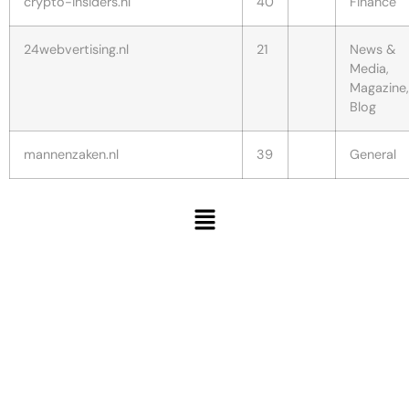
crypto-insiders.nl
40
Finance
24webvertising.nl
21
News &
Media,
Magazine,
Blog
mannenzaken.nl
39
General